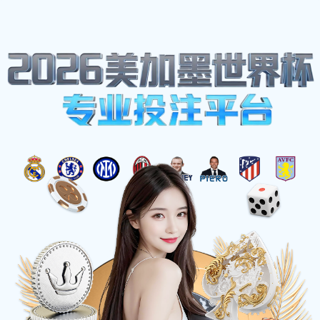
案例精选
首页
/
案例精选